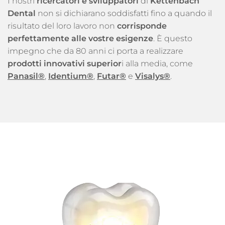
I nostri
ricercatori e sviluppatori
di
Kettenbach
Dental
non si dichiarano soddisfatti fino a quando il
risultato del loro lavoro non
corrisponde
perfettamente alle vostre esigenze
. È questo
impegno che da 80 anni ci porta a realizzare
prodotti innovativi superior
i alla media, come
Panasil®
,
Identium®
,
Futar®
e
Visalys®
.