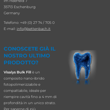
Im Heerfeld 7
35713 Eschenburg
Germany
Telefono: +49 (0) 27 74 / 705 0
E-mail:
info
kettenbach.it
CONOSCETE GIÀ IL
NOSTRO ULTIMO
PRODOTTO?
Visalys Bulk Fill
è un
composito nano-ibrido
fotopolimerizzabile e
compattabile, ideale per
riempire cavità fino a 4 mm di
profondità in un unico strato.
Per saperne di più.