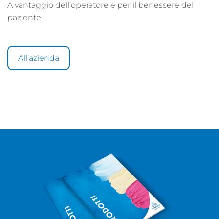
A vantaggio dell’operatore e per il benessere del
paziente.
All’azienda