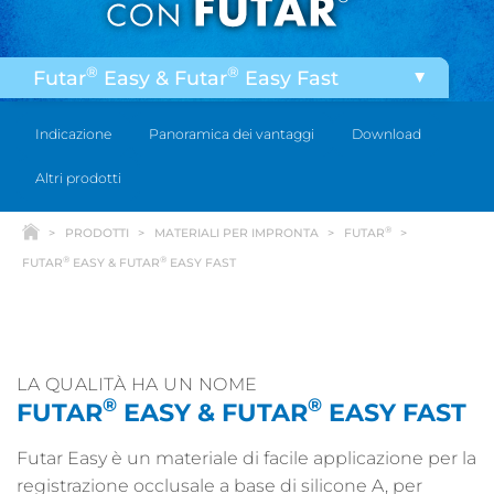
®
®
Futar
Easy & Futar
Easy Fast
®
®
Futar
& Futar
Fast
Indicazione
Panoramica dei vantaggi
Download
®
®
Futar
D & Futar
D Fast
Altri prodotti
®
®
FUTAR
CLEAR & FUTAR
CLEAR FAST
®
PRODOTTI
MATERIALI PER IMPRONTA
FUTAR
®
Futar
D Slow
®
®
FUTAR
EASY & FUTAR
EASY FAST
LA QUALITÀ HA UN NOME
®
®
FUTAR
EASY & FUTAR
EASY FAST
Futar Easy è un materiale di facile applicazione per la
registrazione occlusale a base di silicone A, per