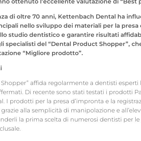
nno ottenuto l’eccellente valutazione di “Best
enza di oltre 70 anni, Kettenbach Dental ha infl
incipali nello sviluppo dei materiali per la presa
lo studio dentistico e garantire risultati affidab
i specialisti del “Dental Product Shopper”, c
tazione “Migliore prodotto”.
i
Shopper” affida regolarmente a dentisti esperti l
ffermati. Di recente sono stati testati i prodotti P
 I prodotti per la presa d’impronta e la registraz
 grazie alla semplicità di manipolazione e all’ele
renderli la prima scelta di numerosi dentisti per l
clusale.