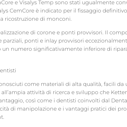
Core e Visalys Temp sono stati ugualmente convin
s CemCore è indicato per il fissaggio definitivo di
la ricostruzione di monconi.
alizzazione di corone e ponti provvisori. Il compo
parziali, ponti e inlay provvisori eccezionalmente
 un numero significativamente inferiore di riparaz
entisti
osciuti come materiali di alta qualità, facili da
ll’ampia attività di ricerca e sviluppo che Kette
antaggio, così come i dentisti coinvolti dal Dent
ità di manipolazione e i vantaggi pratici dei prod
t.