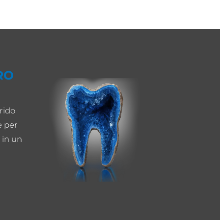
RO
rido
e per
 in un